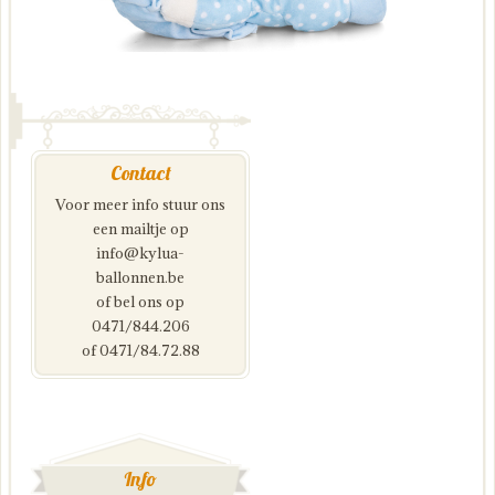
Contact
Voor meer info stuur ons
een mailtje op
info@kylua-
ballonnen.be
of bel ons op
0471/844.206
of 0471/84.72.88
Info