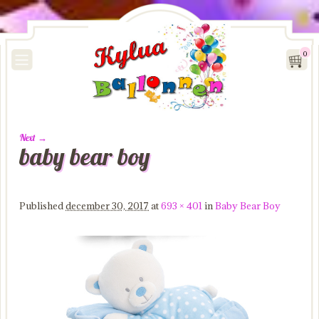
0
Next →
baby bear boy
Image navigation
Published
december 30, 2017
at
693 × 401
in
Baby Bear Boy