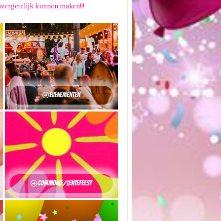
nvergetelijk kunnen maken!!!
Evenementen
Communie/Lentefeest