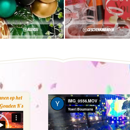
Allerlei
Geschenkmanden
nnen op het
 Gouden K’s