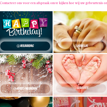
Contacteer ons voor een afspraak om te kijken hoe wij uw gebeurtenis o
Verjaardag
Huwelijk
Geboorte
Kerst/Nieuwjaar