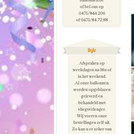
ballonnen.be
of bel ons op
0471/844.206
of 0471/84.72.88
Info
Afspraken op
weekdagen na 18u of
in het weekend.
Al onze ballonnen
worden opgeblazen
geleverd en
behandeld met
vliegverlenger.
Wij voeren onze
bestellingen zelf uit.
Zo kan u er zeker van