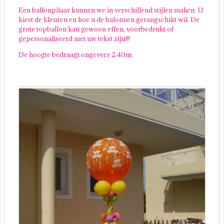
Een ballonpilaar kunnen we in verschillend stijlen maken. U
kiest de kleuren en hoe u de balonnen gerangschikt wil. De
grote topballon kan gewoon effen, voorbedrukt of
gepersonaliseerd met uw tekst zijn!!!
De hoogte bedraagt ongeveer 2.40m