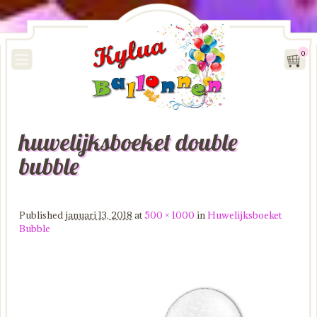
0
huwelijksboeket double
Image navigation
bubble
Published
januari 13, 2018
at
500 × 1000
in
Huwelijksboeket
Bubble