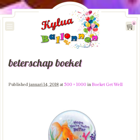
0
beterschap boeket
Image navigation
Published
januari 14, 2018
at
500 × 1000
in
Boeket Get Well