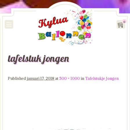
0
tafelstuk jongen
Image navigation
Published
januari 17, 2018
at
500 × 1000
in
Tafelstukje Jongen