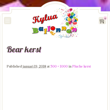
0
Bear kerst
Image navigation
Published
januari 19, 2018
at
500 × 1000
in
Pluche kerst