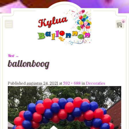
0
Next →
ballonboog
Image navigation
Published
augustus 24, 2021
at
592 × 688
in
Decoraties