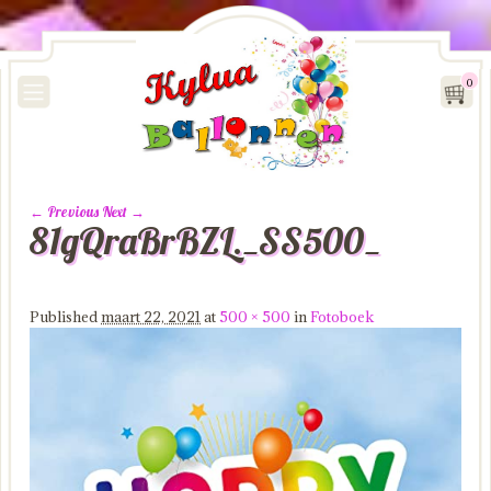
0
← Previous
Next →
81gQraBrBZL._SS500_
Image navigation
Published
maart 22, 2021
at
500 × 500
in
Fotoboek