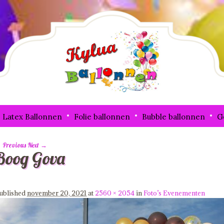
Latex Ballonnen
Folie ballonnen
Bubble ballonnen
G
 Previous
Next →
Boog Gova
mage navigation
ublished
november 20, 2021
at
2560 × 2054
in
Foto’s Evenementen