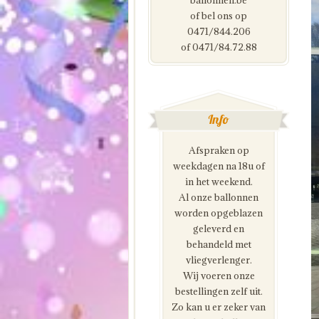
ballonnen.be
of bel ons op
0471/844.206
of 0471/84.72.88
Info
Afspraken op
weekdagen na 18u of
in het weekend.
Al onze ballonnen
worden opgeblazen
geleverd en
behandeld met
vliegverlenger.
Wij voeren onze
bestellingen zelf uit.
Zo kan u er zeker van