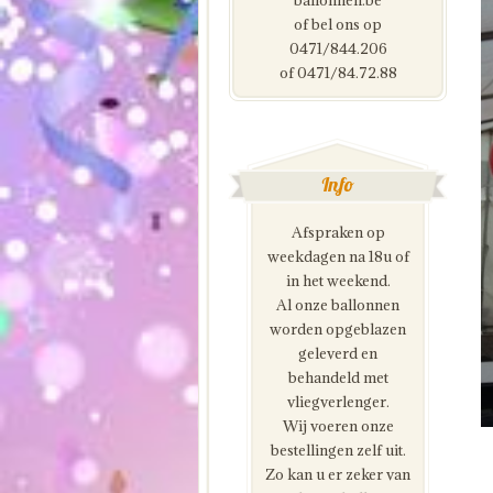
ballonnen.be
of bel ons op
0471/844.206
of 0471/84.72.88
Info
Afspraken op
weekdagen na 18u of
in het weekend.
Al onze ballonnen
worden opgeblazen
geleverd en
behandeld met
vliegverlenger.
Wij voeren onze
bestellingen zelf uit.
Zo kan u er zeker van