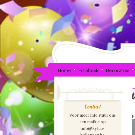
Home
Fotoboek
Decoraties
←
I
Contact
Voor meer info stuur ons
P
een mailtje op
info@kylua-