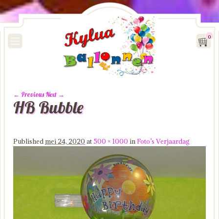
0
← Previous
Next →
HB Bubble
Image navigation
Published
mei 24, 2020
at
500 × 1000
in
Foto’s Verjaardag