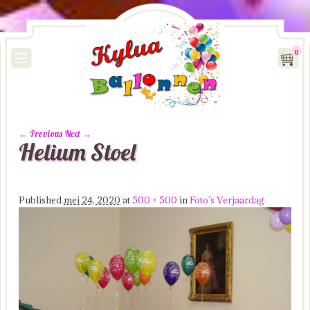
0
← Previous
Next →
Helium Stoel
Image navigation
Published
mei 24, 2020
at
500 × 500
in
Foto’s Verjaardag