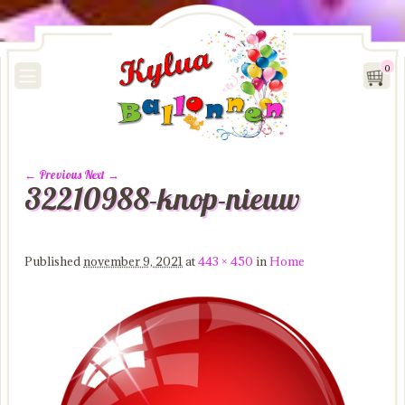
0
← Previous
Next →
32210988-knop-nieuw
Image navigation
Published
november 9, 2021
at
443 × 450
in
Home