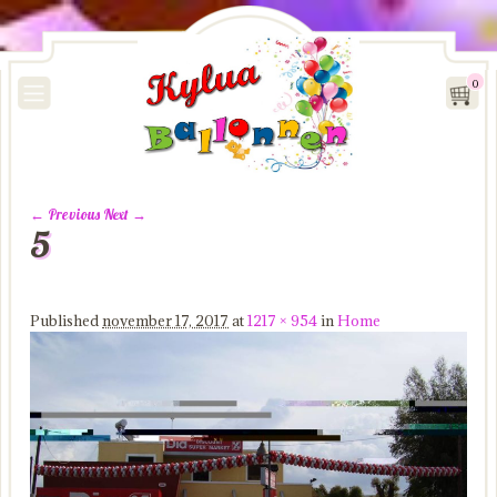
0
← Previous
Next →
5
Image navigation
Published
november 17, 2017
at
1217 × 954
in
Home