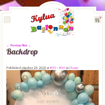
0
← Previous
Next →
Backdrop
Image navigation
Published
oktober 29, 2021
at
800 × 800
in
Home