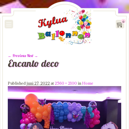
0
← Previous
Next →
Encanto deco
Image navigation
Published
juni 27, 2022
at
2560 × 2100
in
Home