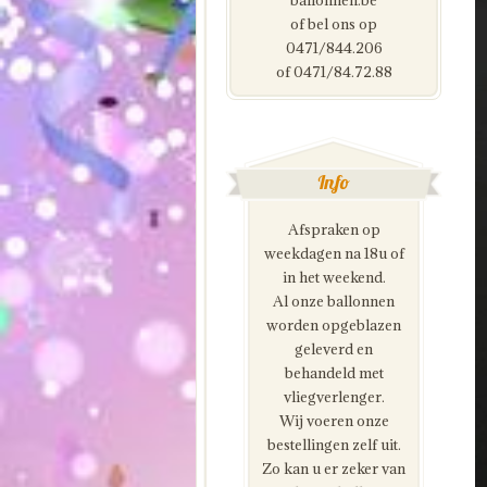
ballonnen.be
of bel ons op
0471/844.206
of 0471/84.72.88
Info
Afspraken op
weekdagen na 18u of
in het weekend.
Al onze ballonnen
worden opgeblazen
geleverd en
behandeld met
vliegverlenger.
Wij voeren onze
bestellingen zelf uit.
Zo kan u er zeker van