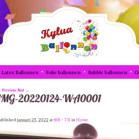
Latex Ballonnen
Folie ballonnen
Bubble ballonnen
G
 Previous
Next →
IMG-20220124-WA0001
mage navigation
ublished
januari 25, 2022
at
818 × 731
in
Home