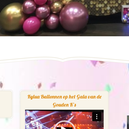
Kylua Ballonnen op het Gala van de
Gouden K’s
Videospeler