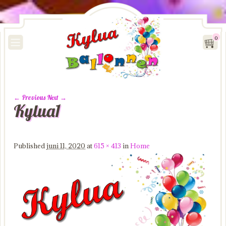
0
← Previous
Next →
Kylua1
Image navigation
Published
juni 11, 2020
at
615 × 413
in
Home