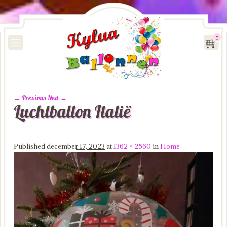
0
← Previous
Next →
Luchtballon Italië
Image navigation
Published
december 17, 2023
at
1362 × 2560
in
Home