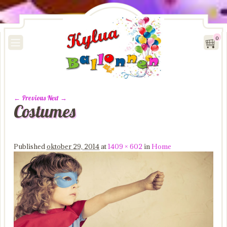
0
← Previous
Next →
Costumes
Image navigation
Published
oktober 29, 2014
at
1409 × 602
in
Home