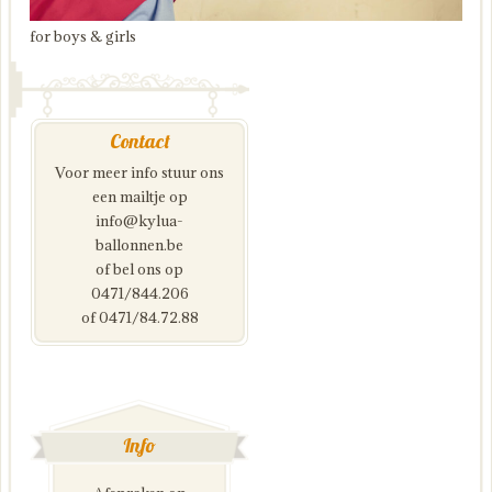
for boys & girls
Contact
Voor meer info stuur ons
een mailtje op
info@kylua-
ballonnen.be
of bel ons op
0471/844.206
of 0471/84.72.88
Info