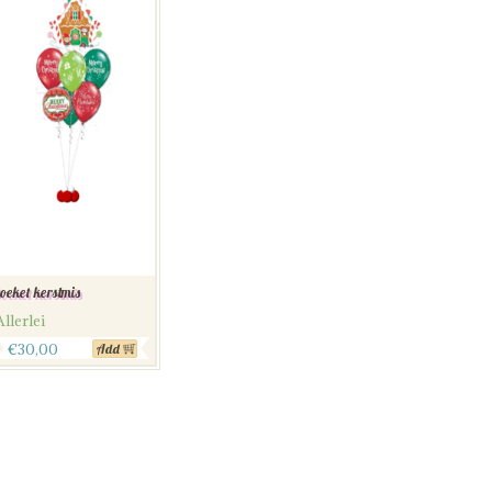
oeket kerstmis
Allerlei
€
30,00
Add