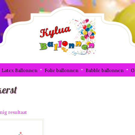
Latex Ballonnen
Folie ballonnen
Bubble ballonnen
G
kerst
nig resultaat