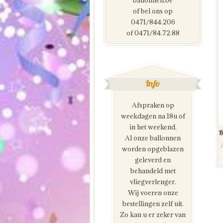
ballonnen.be
of bel ons op
0471/844.206
of 0471/84.72.88
Info
Afspraken op
weekdagen na 18u of
in het weekend.
B
Al onze ballonnen
worden opgeblazen
geleverd en
behandeld met
vliegverlenger.
Wij voeren onze
bestellingen zelf uit.
Zo kan u er zeker van