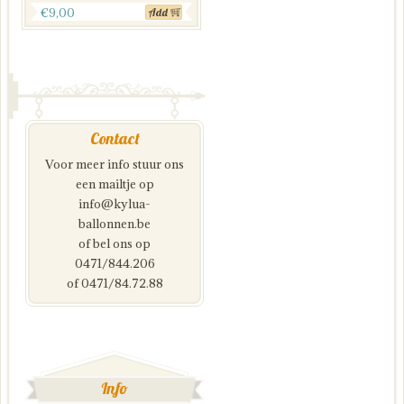
€
9,00
Add
Contact
Voor meer info stuur ons
een mailtje op
info@kylua-
ballonnen.be
of bel ons op
0471/844.206
of 0471/84.72.88
Info