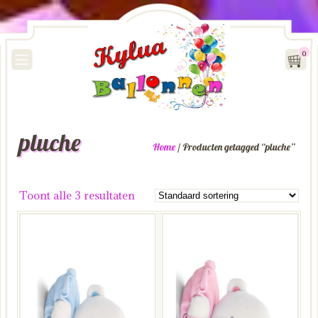
0
pluche
Home
/ Producten getagged “pluche”
Toont alle 3 resultaten