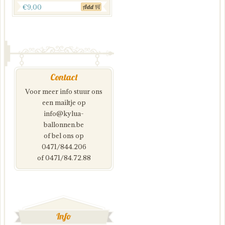
€
9,00
Add
Contact
Voor meer info stuur ons
een mailtje op
info@kylua-
ballonnen.be
of bel ons op
0471/844.206
of 0471/84.72.88
Info