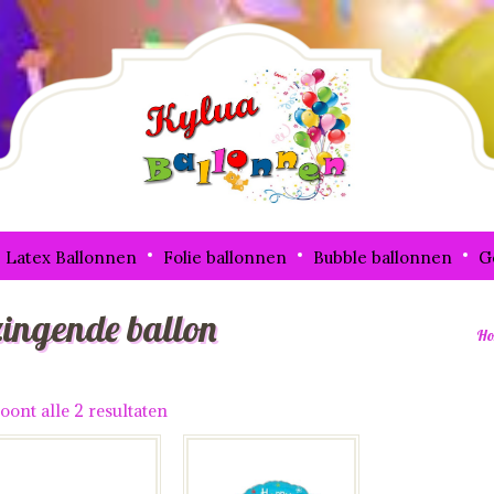
Latex Ballonnen
Folie ballonnen
Bubble ballonnen
G
zingende ballon
Ho
oont alle 2 resultaten