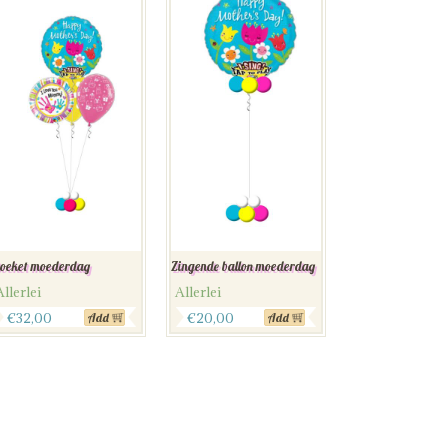
oeket moederdag
Zingende ballon moederdag
Allerlei
Allerlei
€
32,00
€
20,00
Add
Add