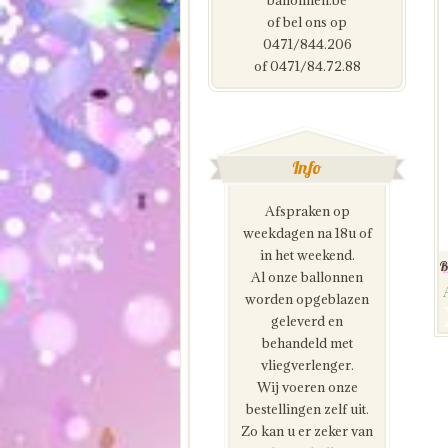
ballonnen.be
of bel ons op
0471/844.206
of 0471/84.72.88
Info
Afspraken op
weekdagen na 18u of
in het weekend.
B
Al onze ballonnen
worden opgeblazen
geleverd en
behandeld met
vliegverlenger.
Wij voeren onze
bestellingen zelf uit.
Zo kan u er zeker van