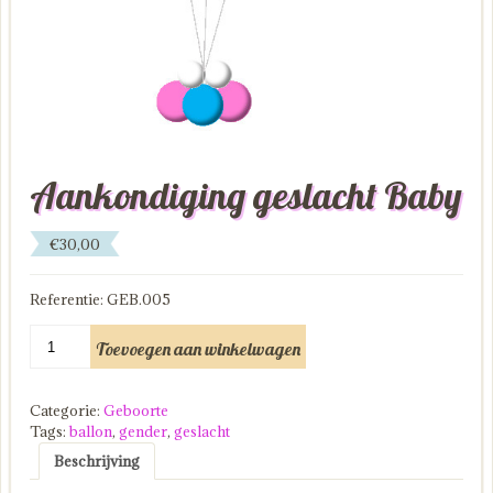
Aankondiging geslacht Baby
€
30,00
Referentie: GEB.005
Aankondiging
Toevoegen aan winkelwagen
geslacht
Baby
aantal
Categorie:
Geboorte
Tags:
ballon
,
gender
,
geslacht
Beschrijving