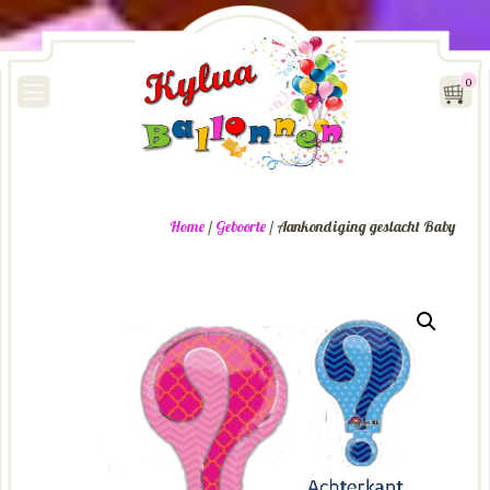
0
Home
/
Geboorte
/ Aankondiging geslacht Baby