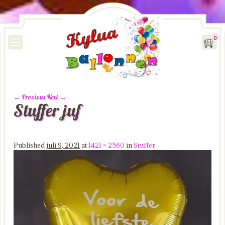
0
← Previous
Next →
Stuffer juf
Image navigation
Published
juli 9, 2021
at
1421 × 2560
in
Stuffer