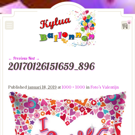
0
← Previous
Next →
20170126151659_896
Image navigation
Published
januari 18, 2019
at
1000 × 1000
in
Foto’s Valentijn