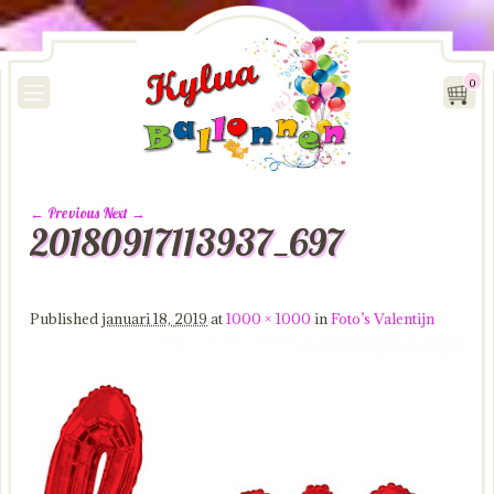
0
← Previous
Next →
20180917113937_697
Image navigation
Published
januari 18, 2019
at
1000 × 1000
in
Foto’s Valentijn