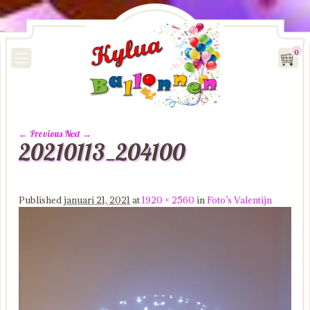
0
← Previous
Next →
20210113_204100
Image navigation
Published
januari 21, 2021
at
1920 × 2560
in
Foto’s Valentijn