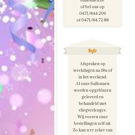
ballonnen.be
of bel ons op
0471/844.206
of 0471/84.72.88
Info
Afspraken op
weekdagen na 18u of
in het weekend.
Al onze ballonnen
worden opgeblazen
geleverd en
behandeld met
vliegverlenger.
Wij voeren onze
bestellingen zelf uit.
Zo kan u er zeker van