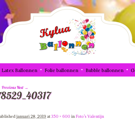
Latex Ballonnen
Folie ballonnen
Bubble ballonnen
G
 Previous
Next →
78529_40317
mage navigation
ublished
januari 28, 2019
at
350 × 600
in
Foto’s Valentijn