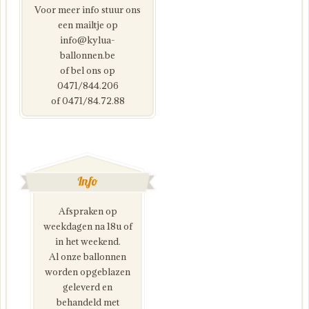
Voor meer info stuur ons
een mailtje op
info@kylua-
ballonnen.be
of bel ons op
0471/844.206
of 0471/84.72.88
Info
Afspraken op
weekdagen na 18u of
in het weekend.
Al onze ballonnen
worden opgeblazen
geleverd en
behandeld met