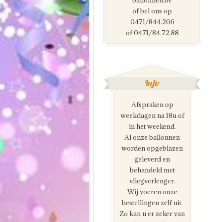
ballonnen.be
of bel ons op
0471/844.206
of 0471/84.72.88
Info
Afspraken op
weekdagen na 18u of
in het weekend.
Al onze ballonnen
worden opgeblazen
geleverd en
behandeld met
vliegverlenger.
Wij voeren onze
bestellingen zelf uit.
Zo kan u er zeker van