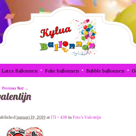
Latex Ballonnen
Folie ballonnen
Bubble ballonnen
G
 Previous
Next →
valentijn
mage navigation
ublished
januari 19, 2019
at
171 × 438
in
Foto’s Valentijn