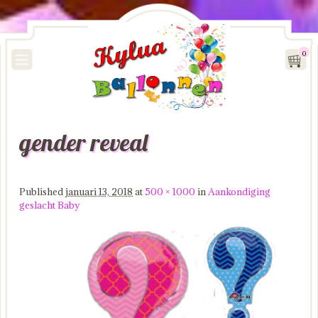
0
gender reveal
Image navigation
Published
januari 13, 2018
at
500 × 1000
in
Aankondiging
geslacht Baby