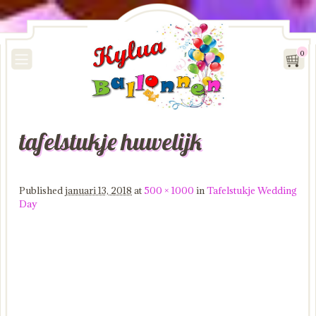
0
tafelstukje huwelijk
Image navigation
Published
januari 13, 2018
at
500 × 1000
in
Tafelstukje Wedding
Day