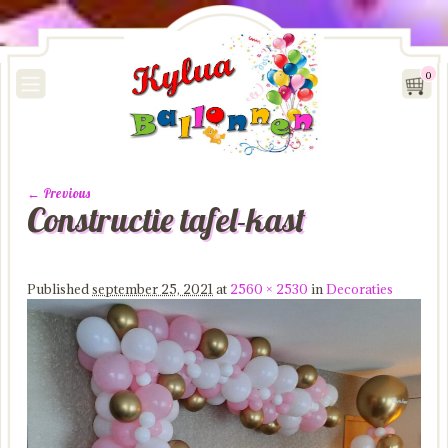
0
← Previous
Constructie tafel-kast
Image navigation
Published
september 25, 2021
at
2560 × 2530
in
Decoraties