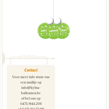
Contact
Voor meer info stuur ons
een mailtje op
info@kylua-
ballonnen.be
of bel ons op
0471/844.206