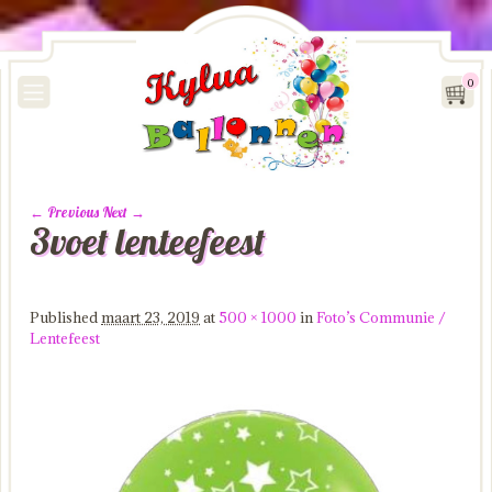
0
← Previous
Next →
3voet lenteefeest
Image navigation
Published
maart 23, 2019
at
500 × 1000
in
Foto’s Communie /
Lentefeest