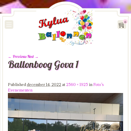
0
← Previous
Next →
Ballonboog Gova 1
Image navigation
Published
december 14, 2022
at
2560 × 1925
in
Foto’s
Evenementen