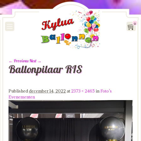
0
← Previous
Next →
Ballonpilaar RIS
Image navigation
Published
december 14, 2022
at
2373 × 2465
in
Foto’s
Evenementen