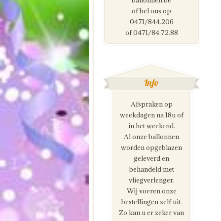
ballonnen.be
of bel ons op
0471/844.206
of 0471/84.72.88
Info
Afspraken op
weekdagen na 18u of
in het weekend.
Al onze ballonnen
worden opgeblazen
geleverd en
behandeld met
vliegverlenger.
Wij voeren onze
bestellingen zelf uit.
Zo kan u er zeker van