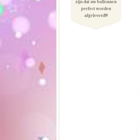
zijn dat uw ballonnen
perfect worden
afgeleverd!!!