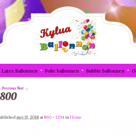
Latex Ballonnen
Folie ballonnen
Bubble ballonnen
G
 Previous
Next →
1800
mage navigation
ublished
mei 31, 2018
at
860 × 1294
in
Home