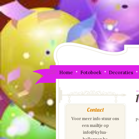
Home
Fotoboek
Decoraties
←
I
Contact
Voor meer info stuur ons
P
een mailtje op
info@kylua-