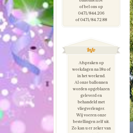
ballonnen.be
of bel ons op
0471/844.206
of 0471/84.72.88
Info
Afspraken op
weekdagen na 18u of
in het weekend.
Al onze ballonnen
worden opgeblazen
geleverd en
behandeld met
vliegverlenger.
Wij voeren onze
bestellingen zelf uit.
Zo kan u er zeker van